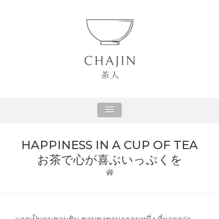
CHAJIN LIFE
Inner Happiness with a cup of Tea
HAPPINESS IN A CUP OF TEA
お茶で心が喜ぶいっぷくを