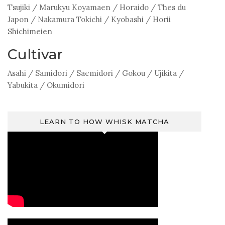
Tsujiki
/
Marukyu Koyamaen
/
Horaido
/
Thes du
Japon
/
Nakamura Tokichi
/
Kyobashi
/
Horii
Shichimeien
Cultivar
Asahi
/
Samidori
/
Saemidori
/
Gokou
/
Ujikita
/
Yabukita
/
Okumidori
LEARN TO HOW WHISK MATCHA