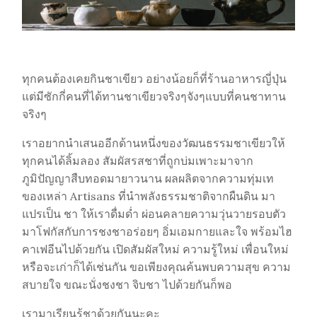
ทุกคนต้องเคยกินชาเขียว อย่างน้อยก็ที่ร้านอาหารญี่ปุ่น
แต่มีซักกี่คนที่ได้ทานชาเขียวจริงๆจังๆแบบที่คนชาทาน
จริงๆ
เราอยากนำเสนออีกด้านหนึ่งของวัฒนธรรมชาเขียวให้
ทุกคนได้ลิ้มลอง สัมผัสรสชาที่ถูกบ่มเพาะมาจาก
ภูมิปัญญาสืบทอดมายาวนาน ผลผลิตจากความทุ่มเท
ของเหล่า Artisans ที่นำพลังธรรมชาติจากผืนดิน มา
แปรเป็น ชา ให้เราดื่มด่ำ ผ่อนคลายความวุ่นวายรอบตัว
มาโฟกัสกับการชงชาอร่อยๆ อิ่มเอมกายและใจ พร้อมไฮ
คาเฟอีนไปด้วยกัน เปิดสัมผัสใหม่ ความรู้ใหม่ เพื่อนใหม่
หรือจะเก่าก็ได้เช่นกัน ขอเพียงคุณค้นพบความสุข ความ
สบายใจ ขณะนั่งชงชา จิบชา ไปด้วยกันก็พอ
เรามาเรียนรู้ชาด้วยกันนะคะ