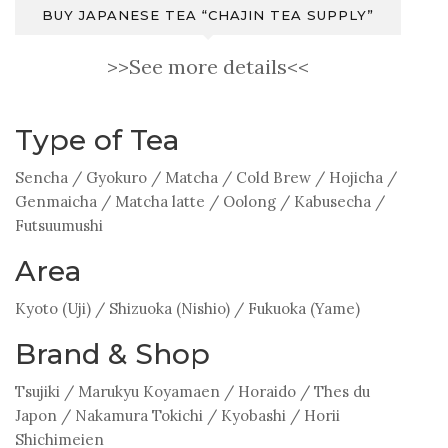
BUY JAPANESE TEA “CHAJIN TEA SUPPLY”
>>See more details<<
Type of Tea
Sencha
/
Gyokuro
/
Matcha
/
Cold Brew
/
Hojicha
/
Genmaicha
/
Matcha latte
/
Oolong
/
Kabusecha
/
Futsuumushi
Area
Kyoto (Uji)
/
Shizuoka (Nishio)
/
Fukuoka (Yame)
Brand & Shop
Tsujiki
/
Marukyu Koyamaen
/
Horaido
/
Thes du
Japon
/
Nakamura Tokichi
/
Kyobashi
/
Horii
Shichimeien