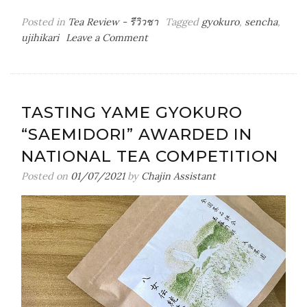
Posted in
Tea Review - รีวิวชา
Tagged
gyokuro
,
sencha
,
on
ujihikari
Leave a Comment
UjiHikari
Gyokuro
x
ขนม
TASTING YAME GYOKURO
Minatsuki
“SAEMIDORI” AWARDED IN
by
Baanying
NATIONAL TEA COMPETITION
Homemade
Posted on
01/07/2021
by
Chajin Assistant
ที่
กัด
คำ