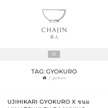
CHAJIN LIFE
Inner Happiness with a cup of Tea
TAG:
GYOKURO
gyokuro
UJIHIKARI GYOKURO X ขนม