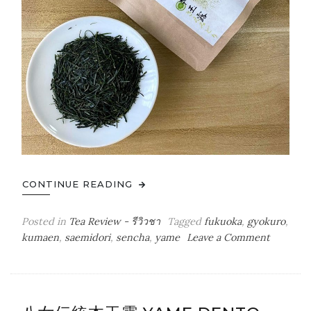
CONTINUE READING
Posted in
Tea Review - รีวิวชา
Tagged
fukuoka
,
gyokuro
,
on
kumaen
,
saemidori
,
sencha
,
yame
Leave a Comment
Tasting
Yame
Gyokuro
“Saemido