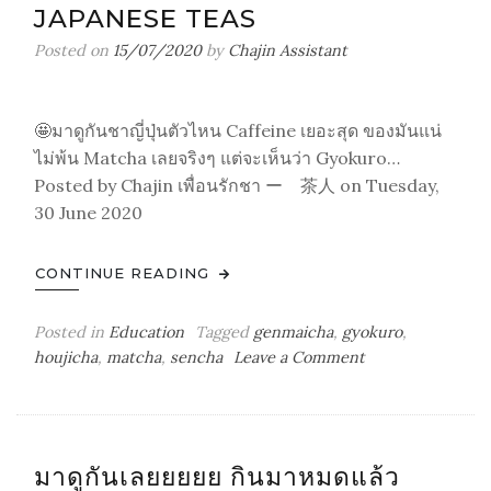
JAPANESE TEAS
Posted on
15/07/2020
by
Chajin Assistant
🤩มาดูกันชาญี่ปุ่นตัวไหน Caffeine เยอะสุด ของมันแน่
ไม่พ้น Matcha เลยจริงๆ แต่จะเห็นว่า Gyokuro…
Posted by Chajin เพื่อนรักชา ー 茶人 on Tuesday,
30 June 2020
CONTINUE READING
Posted in
Education
Tagged
genmaicha
,
gyokuro
,
on
houjicha
,
matcha
,
sencha
Leave a Comment
มา
ดู
กัน
ชา
มาดูกันเลยยยยย กินมาหมดแล้ว
ญี่ปุ่น