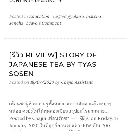
CONTINUE READING
Posted in
Education
Tagged
gyokuro
,
matcha
,
on
sencha
Leave a Comment
Chajin
daily
brewing
tips
[รีวิว REVIEW] STORY OF
JAPANESE TEA BY TYAS
SOSEN
Posted on
18/07/2020
by
Chajin Assistant
เพื่อนชาผู้หิวความรู้ทั้งหลาย แอดกลับมาแล้วจะยุ่งๆ
หน่อย คงยังไม่ได้ทดลองเขียนสรุปอะไรมากมาย…
Posted by Chajin เพื่อนรักชา ー 茶人 on Friday, 17
January 2020 ในที่สุดก็อ่านจบแล้ว 90% เป็น 200