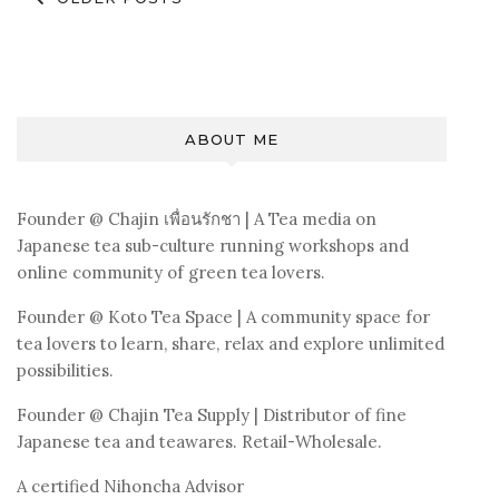
ยยยย
navigation
กิน
มา
หมด
แล้ว
ABOUT ME
Type
of
Japanese
Founder @
Chajin
เพื่อนรักชา | A Tea media on
Tea
Japanese tea sub-culture running workshops and
online community of green tea lovers.
Founder @
Koto Tea Space
| A community space for
tea lovers to learn, share, relax and explore unlimited
possibilities.
Founder @
Chajin Tea Supply
| Distributor of fine
Japanese tea and teawares. Retail-Wholesale.
A certified Nihoncha Advisor