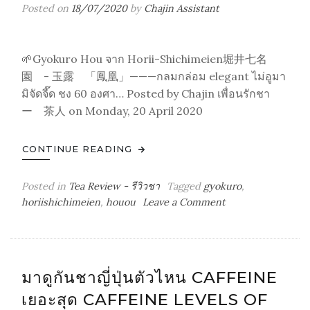
Posted on
18/07/2020
by
Chajin Assistant
🌱Gyokuro Hou จาก Horii-Shichimeien堀井七名
園 - 玉露 「鳳凰」———กลมกล่อม elegant ไม่อูมา
มิจัดจี๊ด ชง 60 องศา… Posted by Chajin เพื่อนรักชา
ー 茶人 on Monday, 20 April 2020
CONTINUE READING
Posted in
Tea Review - รีวิวชา
Tagged
gyokuro
,
on
horiishichimeien
,
houou
Leave a Comment
Gyokuro
Hou
จาก
Horii-
มาดูกันชาญี่ปุ่นตัวไหน CAFFEINE
Shichimeien
เยอะสุด CAFFEINE LEVELS OF