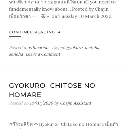
หน้าที่ยาวนานมาก ขอยกเล่มนี้ให้เป็น all you need to
fundamentally know about… Posted by Chajin
เพื่อนรักชา ー 茶人 on Tuesday, 10 March 2020
CONTINUE READING
Posted in
Education
Tagged
gyokuro
,
matcha
,
on
sencha
Leave a Comment
[รีวิว
Review]
Story
of
GYOKURO- CHITOSE NO
Japanese
HOMARE
Tea
by
Posted on
18/07/2020
by
Chajin Assistant
Tyas
Sosen
#รีวิวพลีชีพ 🌱Gyokuro- Chitose no Homare เป็นตัว