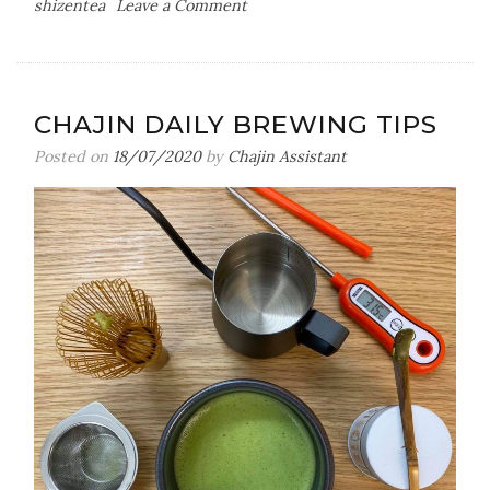
on
shizentea
Leave a Comment
Q&A
กับ
นัก
ชง
CHAJIN DAILY BREWING TIPS
ชา
มือ
Posted on
18/07/2020
by
Chajin Assistant
ฉมัง
Tokyo