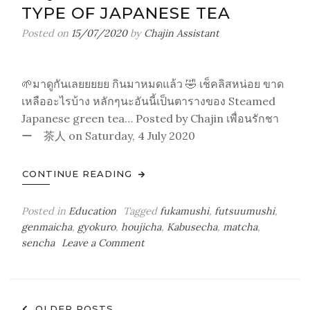
TYPE OF JAPANESE TEA
ตัว
ไหน
Posted on
15/07/2020
by
Chajin Assistant
Caffeine
เยอะ
สุด
🌱มาดูกันเลยยยยย กินมาหมดแล้ว 🤣 เช็คลิสหน่อย ขาด
Caffeine
เหลืออะไรบ้าง หลักๆนะอันนี้เป็นตารางของ Steamed
Levels
Japanese green tea… Posted by Chajin เพื่อนรักชา
of
ー 茶人 on Saturday, 4 July 2020
Japanese
Teas
CONTINUE READING
Posted in
Education
Tagged
fukamushi
,
futsuumushi
,
genmaicha
,
gyokuro
,
houjicha
,
Kabusecha
,
matcha
,
on
sencha
Leave a Comment
มา
ดู
กัน
Posts
เลย
OLDER POSTS