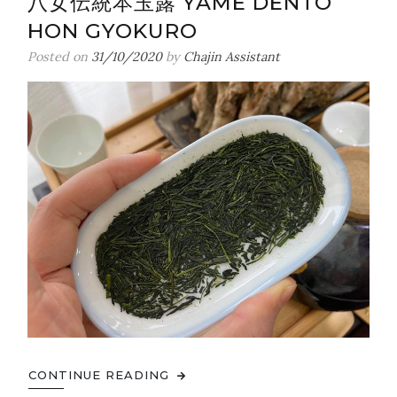
八女伝統本玉露 YAME DENTO
Awarded
HON GYOKURO
in
National
Posted on
31/10/2020
by
Chajin Assistant
Tea
Competi
CONTINUE READING